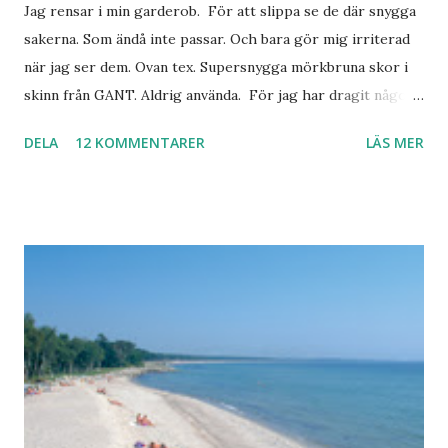
Jag rensar i min garderob. För att slippa se de där snygga
sakerna. Som ändå inte passar. Och bara gör mig irriterad
när jag ser dem. Ovan tex. Supersnygga mörkbruna skor i
skinn från GANT. Aldrig använda. För jag har dragit någon
led i foten som gör att jag inte kan ha dem. Trots de var så
DELA
12 KOMMENTARER
LÄS MER
sköna. Stilrena. Snygga. Jag har sorterat ut klänningar som
inte passar. Byxor. Blusar. Osv osv. Lite försöker jag sälja.
Balklänningar. Skorna ovan. Något ni behöver? Vad jag ska
ha i min garderob istället? Jo jag ska till Barcelona nästa
vecka. Så jag tänker. Att det nog löser sig. Några tips på
Barcelona? Restauranger. Shoppingställen. Most-do:s.
Rester med några tjejkompisar. Ska bli underbart. Men det
behöver jag nog inte säga.