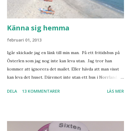
Känna sig hemma
februari 01, 2013
Igår skickade jag en länk till min man. På ett fritidshus på
Österlen som jag nog inte kan leva utan. Jag tror han
kommer att ignorera det mailet. Eller hävda att man visst
kan leva det huset. Däremot inte utan ett hus i Norrland.
Som vi tydligen bara måste ha. Trots att det knappt
DELA
13 KOMMENTARER
LÄS MER
används. Min man samlar på hus. Bara inte såna hus som
jag vill ha. Men tänk, långa sandstränder, underbar småstad
och människor med ljuvlig dialekt. Tror jag skulle känna
mig hemma. Och drömma, det bör man göra! bilderna är
lånade från www.ystad.se