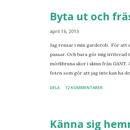
Byta ut och fr
april 16, 2013
Jag rensar i min garderob. För att 
passar. Och bara gör mig irriterad 
mörkbruna skor i skinn från GANT. A
foten som gör att jag inte kan ha de
sorterat ut klänningar som inte passa
DELA
12 KOMMENTARER
Balklänningar. Skorna ovan. Något ni
Jo jag ska till Barcelona nästa vecka
Barcelona? Restauranger. Shopping
tjejkompisar. Ska bli underbart. Me
Känna sig he