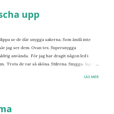
äscha upp
slippa se de där snygga sakerna. Som ändå inte
när jag ser dem. Ovan tex. Supersnygga
ldrig använda. För jag har dragit någon led i
m. Trots de var så sköna. Stilrena. Snygga. Jag har
r. Byxor. Blusar. Osv osv. Lite försöker jag sälja.
LÄS MER
 behöver? Vad jag ska ha i min garderob istället?
. Så jag tänker. Att det nog löser sig. Några tips på
ställen. Most-do:s. Rester med några
n det behöver jag nog inte säga.
mma