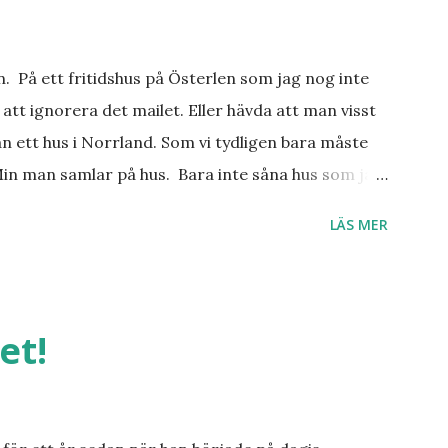
an. På ett fritidshus på Österlen som jag nog inte
att ignorera det mailet. Eller hävda att man visst
n ett hus i Norrland. Som vi tydligen bara måste
Min man samlar på hus. Bara inte såna hus som jag
er, underbar småstad och människor med ljuvlig
LÄS MER
 hemma. Och drömma, det bör man göra! bilderna är
et!