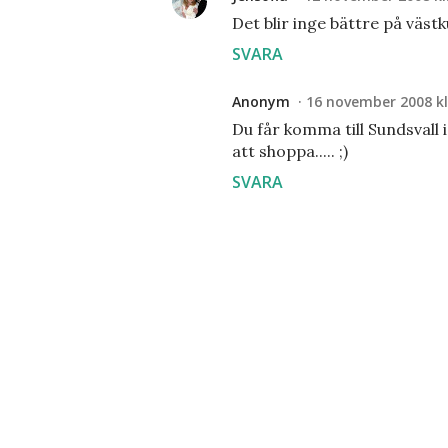
Det blir inge bättre på västku
SVARA
Anonym
16 november 2008 kl
Du får komma till Sundsvall i
att shoppa..... ;)
SVARA