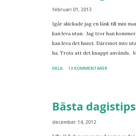
februari 01, 2013
Igår skickade jag en länk till min m
kan leva utan. Jag tror han kommer 
kan leva det huset. Däremot inte uta
ha. Trots att det knappt används. 
vill ha. Men tänk, långa sandstränd
DELA
13 KOMMENTARER
dialekt. Tror jag skulle känna mig
lånade från www.ystad.se
Bästa dagistips
december 14, 2012