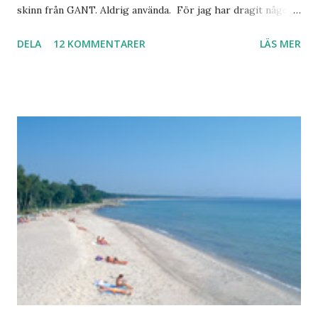
skinn från GANT. Aldrig använda. För jag har dragit någon
led i foten som gör att jag inte kan ha dem. Trots de var så
DELA
12 KOMMENTARER
LÄS MER
sköna. Stilrena. Snygga. Jag har sorterat ut klänningar som
inte passar. Byxor. Blusar. Osv osv. Lite försöker jag sälja.
Balklänningar. Skorna ovan. Något ni behöver? Vad jag ska
ha i min garderob istället? Jo jag ska till Barcelona nästa
vecka. Så jag tänker. Att det nog löser sig. Några tips på
Barcelona? Restauranger. Shoppingställen. Most-do:s.
Rester med några tjejkompisar. Ska bli underbart. Men det
behöver jag nog inte säga.