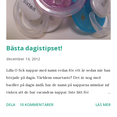
Bästa dagistipset!
december 14, 2012
Lilla O fick nappar med namn redan för ett år sedan när han
började på dagis. Världens smartaste!! Det är nog med
baciller på dagis ändå, har de namn på napparna minskar iaf
risken att de har varandras nappar. Inte lätt för
pedagogerna att hålla koll på vilken napp som är vems
DELA
10 KOMMENTARER
LÄS MER
annars. Nu ska ju inte Lilla S börja dagis riktigt än, men det
kändes lika bra att använda napp med namn nu med.