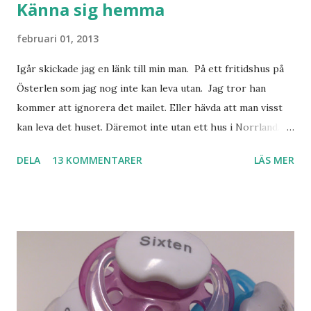
Känna sig hemma
februari 01, 2013
Igår skickade jag en länk till min man. På ett fritidshus på
Österlen som jag nog inte kan leva utan. Jag tror han
kommer att ignorera det mailet. Eller hävda att man visst
kan leva det huset. Däremot inte utan ett hus i Norrland.
Som vi tydligen bara måste ha. Trots att det knappt
DELA
13 KOMMENTARER
LÄS MER
används. Min man samlar på hus. Bara inte såna hus som
jag vill ha. Men tänk, långa sandstränder, underbar småstad
och människor med ljuvlig dialekt. Tror jag skulle känna
mig hemma. Och drömma, det bör man göra! bilderna är
lånade från www.ystad.se